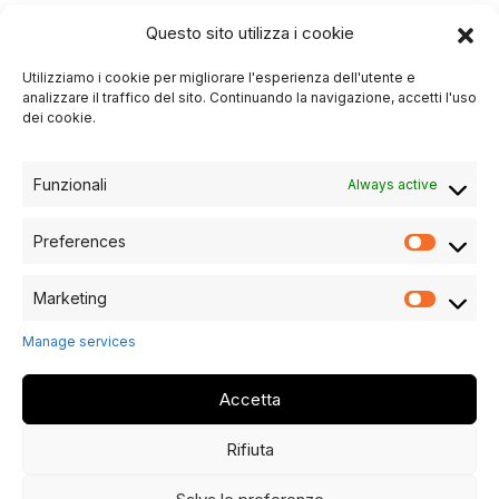
CONTACTS
Questo sito utilizza i cookie
Utilizziamo i cookie per migliorare l'esperienza dell'utente e
Phone
analizzare il traffico del sito. Continuando la navigazione, accetti l'uso
+39 045 6900821
dei cookie.
Email
info@bertelemobili.it
Funzionali
Always active
Preferences
Marketing
Manage services
Accetta
Copyrights © 2024 All Rights Reserved by BERTELÈ - Website
by Terzomillennium
Rifiuta
PI 02102030232 - Registered OfficeSede Legale: VIA
MADONNA 194 - 37051 - BOVOLONE (VR)