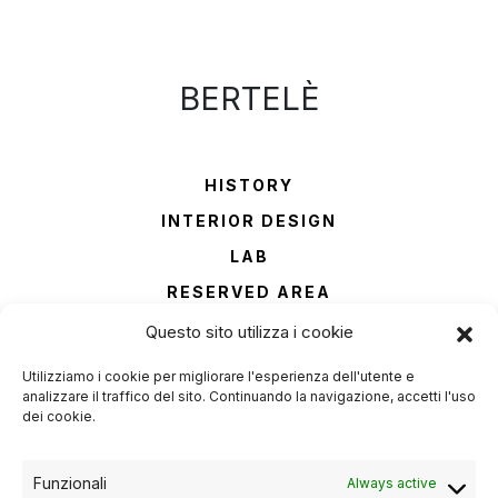
BERTELÈ
HISTORY
INTERIOR DESIGN
LAB
RESERVED AREA
CONTACTS
Questo sito utilizza i cookie
Utilizziamo i cookie per migliorare l'esperienza dell'utente e
Phone
analizzare il traffico del sito. Continuando la navigazione, accetti l'uso
+39 045 6900821
dei cookie.
Email
info@bertelemobili.it
Funzionali
Always active