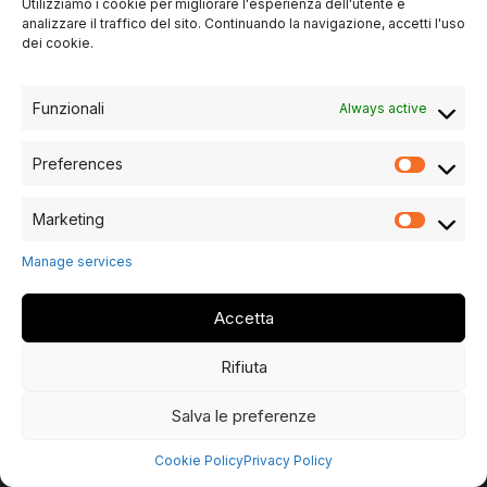
Utilizziamo i cookie per migliorare l'esperienza dell'utente e
Phone
analizzare il traffico del sito. Continuando la navigazione, accetti l'uso
+39 045 6900821
dei cookie.
Email
info@bertelemobili.it
Funzionali
Always active
Preferences
Marketing
Manage services
Accetta
Copyrights © 2024 All Rights Reserved by BERTELÈ - Website
by Terzomillennium
Rifiuta
PI 02102030232 - Registered OfficeSede Legale: VIA
MADONNA 194 - 37051 - BOVOLONE (VR)
Salva le preferenze
Privacy-policy
|
Cookie-policy
Cookie Policy
Privacy Policy