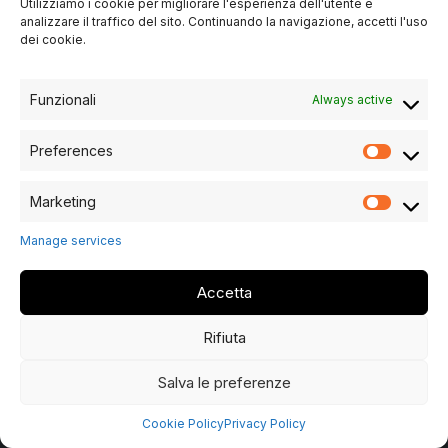
Utilizziamo i cookie per migliorare l'esperienza dell'utente e
Phone
analizzare il traffico del sito. Continuando la navigazione, accetti l'uso
+39 045 6900821
dei cookie.
Email
info@bertelemobili.it
Funzionali
Always active
Preferences
Marketing
Manage services
Accetta
Copyrights © 2024 All Rights Reserved by BERTELÈ - Website
by Terzomillennium
Rifiuta
PI 02102030232 - Registered OfficeSede Legale: VIA
MADONNA 194 - 37051 - BOVOLONE (VR)
Salva le preferenze
Privacy-policy
|
Cookie-policy
Cookie Policy
Privacy Policy