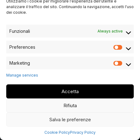
Utilizziamo i cookie per migliorare l'esperienza dell'utente e
Phone
analizzare il traffico del sito. Continuando la navigazione, accetti l'uso
+39 045 6900821
dei cookie.
Email
info@bertelemobili.it
Funzionali
Always active
Preferences
Marketing
Manage services
Accetta
Copyrights © 2024 All Rights Reserved by BERTELÈ - Website
by Terzomillennium
Rifiuta
PI 02102030232 - Registered OfficeSede Legale: VIA
MADONNA 194 - 37051 - BOVOLONE (VR)
Salva le preferenze
Privacy-policy
|
Cookie-policy
Cookie Policy
Privacy Policy